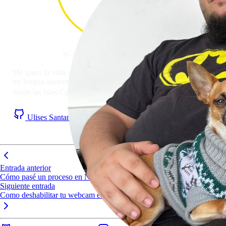
👋 Hola! Soy
Ulises Santana
#
Me gano la vida como Desarrollador Full Stack. JavaScript es
mi lengua materna y la web mi patria. Trasteo con tecnologías
desde las Islas Canarias 🏝️
Ulises Santana on Github
Ulises Santana on LinkedIn
RSS Feed
Entrada anterior
Cómo pasé un proceso en Node.js de 5 horas a 5 minutos
Siguiente entrada
Como deshabilitar tu webcam en Linux