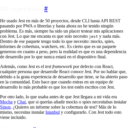
Mi experiencia
#
He usado Jest en más de 50 proyectos, desde CLI hasta API REST
pasando por PWA o librerías y hasta ahora no he tenido ningún
problema. Es más, siempre ha sido un placer testear mis aplicaciones
con Jest. Lo que me encanta es que solo necesito
y nada más.
jest
Dentro de ese paquete tengo todo lo que necesito: mocks, spies,
informes de cobertura, watchers, etc. Es cierto que es un paquete
generoso en cuanto a peso, pero la realidad es que es una dependencia
de desarrollo por lo que nunca estará en el dispositivo final.
Además, como Jest es el
test framework
por defecto con React,
cualquier persona que desarrolle React conoce Jest. Por no hablar que,
debido a la grata experiencia de desarrollo que tiene, se ha abierto paso
en la comunidad. Esto hace que cuando entras en un equipo de
desarrollo lo más probable es que los test estén escritos con Jest.
Por otro lado, lo que usaba antes de que Jest llegara a mi vida era
Mocha
y
Chai
, que si querías añadir mocks o spies necesitabas instalar
Sinon
. ¿Quieres un informe sobre la cobertura de test? Más de lo
mismo, necesitas instalar
Istanbul
y configurarlo. Con Jest todo esto
viene incluido.