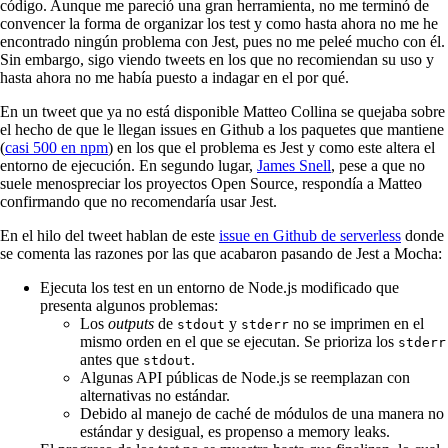
código. Aunque me pareció una gran herramienta, no me terminó de
convencer la forma de organizar los test y como hasta ahora no me he
encontrado ningún problema con Jest, pues no me peleé mucho con él.
Sin embargo, sigo viendo tweets en los que no recomiendan su uso y
hasta ahora no me había puesto a indagar en el por qué.
En un tweet que ya no está disponible Matteo Collina se quejaba sobre
el hecho de que le llegan issues en Github a los paquetes que mantiene
(
casi 500 en npm
) en los que el problema es Jest y como este altera el
entorno de ejecución. En segundo lugar,
James Snell
, pese a que no
suele menospreciar los proyectos Open Source, respondía a Matteo
confirmando que no recomendaría usar Jest.
En el hilo del tweet hablan de este
issue en Github de serverless
donde
se comenta las razones por las que acabaron pasando de Jest a Mocha:
Ejecuta los test en un entorno de Node.js modificado que
presenta algunos problemas:
Los
outputs
de
y
no se imprimen en el
stdout
stderr
mismo orden en el que se ejecutan. Se prioriza los
stderr
antes que
.
stdout
Algunas API públicas de Node.js se reemplazan con
alternativas no estándar.
Debido al manejo de caché de módulos de una manera no
estándar y desigual, es propenso a memory leaks.