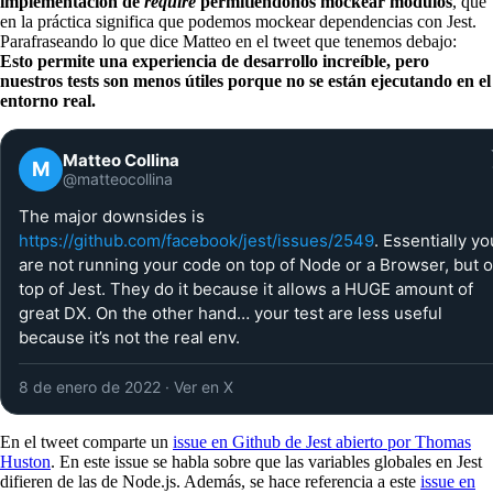
implementación de
require
permitiéndonos mockear módulos
, que
en la práctica significa que podemos mockear dependencias con Jest.
Parafraseando lo que dice Matteo en el tweet que tenemos debajo:
Esto permite una experiencia de desarrollo increíble, pero
nuestros tests son menos útiles porque no se están ejecutando en el
entorno real.
Matteo Collina
M
@matteocollina
The major downsides is
https://github.com/facebook/jest/issues/2549
. Essentially yo
are not running your code on top of Node or a Browser, but 
top of Jest. They do it because it allows a HUGE amount of
great DX. On the other hand… your test are less useful
because it’s not the real env.
8 de enero de 2022
· Ver en X
En el tweet comparte un
issue en Github de Jest abierto por Thomas
Huston
. En este issue se habla sobre que las variables globales en Jest
difieren de las de Node.js. Además, se hace referencia a este
issue en