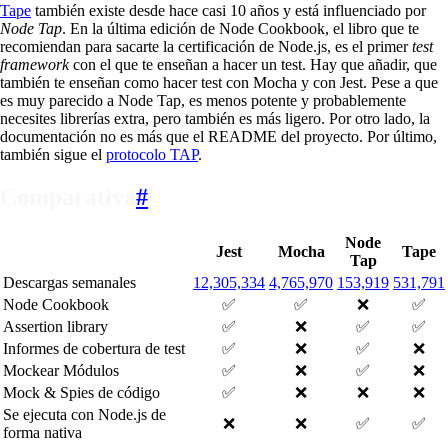
Tape
también existe desde hace casi 10 años y está influenciado por
Node Tap
. En la última edición de Node Cookbook, el libro que te
recomiendan para sacarte la certificación de Node.js, es el primer
test
framework
con el que te enseñan a hacer un test. Hay que añadir, que
también te enseñan como hacer test con Mocha y con Jest. Pese a que
es muy parecido a Node Tap, es menos potente y probablemente
necesites librerías extra, pero también es más ligero. Por otro lado, la
documentación no es más que el README del proyecto. Por último,
también sigue el
protocolo TAP
.
Comparativa
#
Node
Jest
Mocha
Tape
Tap
Descargas semanales
12,305,334
4,765,970
153,919
531,791
Node Cookbook
✅
✅
❌
✅
Assertion library
✅
❌
✅
✅
Informes de cobertura de test
✅
❌
✅
❌
Mockear Módulos
✅
❌
✅
❌
Mock & Spies de código
✅
❌
❌
❌
Se ejecuta con Node.js de
❌
❌
✅
✅
forma nativa