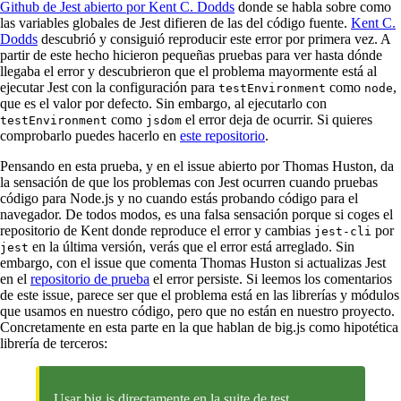
Github de Jest abierto por Kent C. Dodds
donde se habla sobre como
las variables globales de Jest difieren de las del código fuente.
Kent C.
Dodds
descubrió y consiguió reproducir este error por primera vez. A
partir de este hecho hicieron pequeñas pruebas para ver hasta dónde
llegaba el error y descubrieron que el problema mayormente está al
ejecutar Jest con la configuración para
como
,
testEnvironment
node
que es el valor por defecto. Sin embargo, al ejecutarlo con
como
el error deja de ocurrir. Si quieres
testEnvironment
jsdom
comprobarlo puedes hacerlo en
este repositorio
.
Pensando en esta prueba, y en el issue abierto por Thomas Huston, da
la sensación de que los problemas con Jest ocurren cuando pruebas
código para Node.js y no cuando estás probando código para el
navegador. De todos modos, es una falsa sensación porque si coges el
repositorio de Kent donde reproduce el error y cambias
por
jest-cli
en la última versión, verás que el error está arreglado. Sin
jest
embargo, con el issue que comenta Thomas Huston si actualizas Jest
en el
repositorio de prueba
el error persiste. Si leemos los comentarios
de este issue, parece ser que el problema está en las librerías y módulos
que usamos en nuestro código, pero que no están en nuestro proyecto.
Concretamente en esta parte en la que hablan de big.js como hipotética
librería de terceros:
Usar big.js directamente en la suite de test