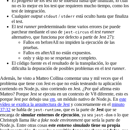
El progreso de los test no se muestra hasta que finalizan, lo cual
no es lo mejor en los test que requieren mucho tiempo, como los
test de integración.
Cualquier
output
/
está oculto hasta que finaliza
stdout
stderr
el test.
El
test runner
predeterminado tiene varios errores (se puede
parchear mediante el uso de
el
test runner
jest-circus
alternativo, que funciona por defecto a partir de Jest 27):
Fallos en beforeAll no impiden la ejecución de las
pruebas.
Fallos en afterAll no están expuestos.
only y skip no se respetan por completo.
El código fuente es el resultado de la transpilación, lo que
dificulta la depuración de posibles problemas en el
test runner
.
Además, he visto a Matteo Collina comentar una y mil veces que el
problema que tiene con Jest es que no estás testeando tu aplicación
corriendo en Node.js, sino corriendo en Jest. ¿Por qué afirma esto
Matteo? Porque Jest se ejecuta en un contexto de V8 diferente, esto es
porque Jest por debajo usa
vm
, un módulo nativo de Node.js. En
este
vídeo se explica la arquitectura de Jest
y concretamente en el
minuto
37:32
se habla de
, que es la parte de
Jest
que se
jest-runtime
encarga de
simular entornos de ejecución
, ya sea
o lo que
jest-dom
Christoph llama
like a fake node environment
que sería la parte de
Node.js. Entre otras cosas
este
entorno simulado
tiene su propia