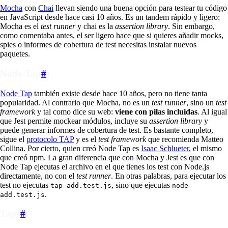
Mocha
con
Chai
llevan siendo una buena opción para testear tu código
en JavaScript desde hace casi 10 años. Es un tandem rápido y ligero:
Mocha es el
test runner
y chai es la
assertion library
. Sin embargo,
como comentaba antes, el ser ligero hace que si quieres añadir mocks,
spies o informes de cobertura de test necesitas instalar nuevos
paquetes.
Node-Tap
#
Node Tap
también existe desde hace 10 años, pero no tiene tanta
popularidad. Al contrario que Mocha, no es un
test runner
, sino un
test
framework
y tal como dice su web:
viene con pilas incluidas
. Al igual
que Jest permite mockear módulos, incluye su
assertion library
y
puede generar informes de cobertura de test. Es bastante completo,
sigue el
protocolo TAP
y es el
test framework
que recomienda Matteo
Collina. Por cierto, quien creó Node Tap es
Isaac Schlueter
, el mismo
que creó npm. La gran diferencia que con Mocha y Jest es que con
Node Tap ejecutas el archivo en el que tienes los test con Node.js
directamente, no con el
test runner
. En otras palabras, para ejecutar los
test no ejecutas
, sino que ejecutas
tap add.test.js
node
.
add.test.js
Tape
#