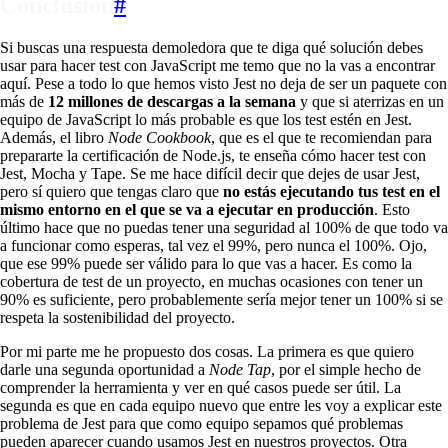
Conclusión
#
Si buscas una respuesta demoledora que te diga qué solución debes
usar para hacer test con JavaScript me temo que no la vas a encontrar
aquí. Pese a todo lo que hemos visto Jest no deja de ser un paquete con
más de
12 millones de descargas a la semana
y que si aterrizas en un
equipo de JavaScript lo más probable es que los test estén en Jest.
Además, el libro
Node Cookbook
, que es el que te recomiendan para
prepararte la certificación de Node.js, te enseña cómo hacer test con
Jest, Mocha y Tape. Se me hace difícil decir que dejes de usar Jest,
pero sí quiero que tengas claro que
no estás ejecutando tus test en el
mismo entorno en el que se va a ejecutar en producción
. Esto
último hace que no puedas tener una seguridad al 100% de que todo va
a funcionar como esperas, tal vez el 99%, pero nunca el 100%. Ojo,
que ese 99% puede ser válido para lo que vas a hacer. Es como la
cobertura de test de un proyecto, en muchas ocasiones con tener un
90% es suficiente, pero probablemente sería mejor tener un 100% si se
respeta la sostenibilidad del proyecto.
Por mi parte me he propuesto dos cosas. La primera es que quiero
darle una segunda oportunidad a
Node Tap
, por el simple hecho de
comprender la herramienta y ver en qué casos puede ser útil. La
segunda es que en cada equipo nuevo que entre les voy a explicar este
problema de Jest para que como equipo sepamos qué problemas
pueden aparecer cuando usamos Jest en nuestros proyectos. Otra