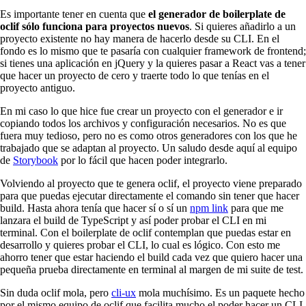
Es importante tener en cuenta que
el generador de boilerplate de
oclif sólo funciona para proyectos nuevos
. Si quieres añadirlo a un
proyecto existente no hay manera de hacerlo desde su CLI. En el
fondo es lo mismo que te pasaría con cualquier framework de frontend;
si tienes una aplicación en jQuery y la quieres pasar a React vas a tener
que hacer un proyecto de cero y traerte todo lo que tenías en el
proyecto antiguo.
En mi caso lo que hice fue crear un proyecto con el generador e ir
copiando todos los archivos y configuración necesarios. No es que
fuera muy tedioso, pero no es como otros generadores con los que he
trabajado que se adaptan al proyecto. Un saludo desde aquí al equipo
de
Storybook
por lo fácil que hacen poder integrarlo.
Volviendo al proyecto que te genera oclif, el proyecto viene preparado
para que puedas ejecutar directamente el comando sin tener que hacer
build. Hasta ahora tenía que hacer sí o sí un
npm link
para que me
lanzara el build de TypeScript y así poder probar el CLI en mi
terminal. Con el boilerplate de oclif contemplan que puedas estar en
desarrollo y quieres probar el CLI, lo cual es lógico. Con esto me
ahorro tener que estar haciendo el build cada vez que quiero hacer una
pequeña prueba directamente en terminal al margen de mi suite de test.
Sin duda oclif mola, pero
cli-ux
mola muchísimo. Es un paquete hecho
por el mismo equipo de oclif que facilita mucho el poder hacer un CLI