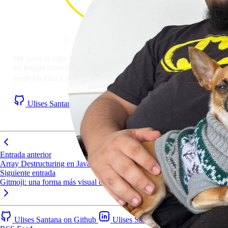
👋 Hola! Soy
Ulises Santana
#
Me gano la vida como Desarrollador Full Stack. JavaScript es
mi lengua materna y la web mi patria. Trasteo con tecnologías
desde las Islas Canarias 🏝️
Ulises Santana on Github
Ulises Santana on LinkedIn
RSS Feed
Entrada anterior
Array Destructuring en JavaScript
Siguiente entrada
Gitmoji: una forma más visual de commitear
Ulises Santana on Github
Ulises Santana on LinkedIn