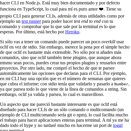
hacer CLI en Node.js. Está muy bien documentado y por defecto
funciona en TypeScript, lo cual para mí es puro amor ❤️. Tiene su
propio CLI para generar CLIs, además de otras utilidades como por
ejemplo un
test runner
para poder hacer test
end to end
con tu
comando y comprobar que lo que sale por la terminal es lo que
esperas. Por último, está hecho por
Heroku
.
Si sólo vas a tener un comando puede parecer un poco
overkill
usar
oclif en vez de stdio. Sin embargo, merece la pena por el simple hecho
de que oclif es bastante más extensible. No sólo por si añades más
comandos, sino que oclif también tiene plugins, que aunque ahora
mismo sean pocos, puedes crear tus propios plugins y reusarlos entre
proyectos. Por otro lado, me compró el hecho de que te parsee
automáticamente las opciones que declaras para el CLI. Por ejemplo,
en mi CLI hay una opción que es el número de semanas que quieres
que cubra el informe; con stdio tenía que validarlo y pasarlo a
,
Number
ya que parsea todo lo que viene de la línea de comandos a string. Sin
embargo, oclif ya valida y parsea, lo cual es maravilloso.
Un aspecto que me pareció bastante interesante es que oclif está
diseñado para hacer CLIs de un sólo comando o multicomando (un
ejemplo de CLI multicomando sería git o npm), lo cual facilita mucho
el trabajo para hacer aplicaciones enteras para terminal. A mí ya me ha
dado todo el hype y no tardaré mucho en hacerme un port de
toggl
para terminal.