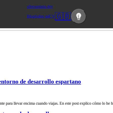
ulisesantana.dev
🇬🇧
Blog
Sobre mí
CV
ntorno de desarrollo espartano
nte para llevar encima cuando viajas. En este post explico cómo lo he 