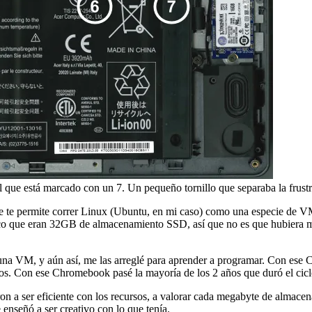
 que está marcado con un 7. Un pequeño tornillo que separaba la frustrac
e te permite correr Linux (Ubuntu, en mi caso) como una especie de V
co que eran 32GB de almacenamiento SSD, así que no es que hubiera mu
na VM, y aún así, me las arreglé para aprender a programar. Con ese
tros. Con ese Chromebook pasé la mayoría de los 2 años que duró el cic
n a ser eficiente con los recursos, a valorar cada megabyte de almace
nseñó a ser creativo con lo que tenía.