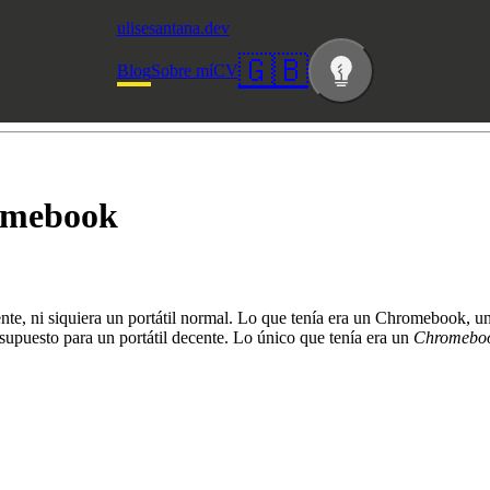
ulisesantana.dev
🇬🇧
Blog
Sobre mí
CV
omebook
e, ni siquiera un portátil normal. Lo que tenía era un Chromebook, un 
esupuesto para un portátil decente. Lo único que tenía era un
Chromeboo