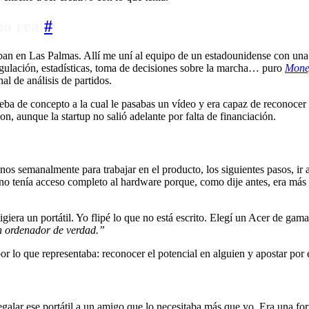
o real
#
aban en Las Palmas. Allí me uní al equipo de un estadounidense con un
ngulación, estadísticas, toma de decisiones sobre la marcha… puro
Mone
l de análisis de partidos.
ba de concepto a la cual le pasabas un vídeo y era capaz de reconocer 
, aunque la startup no salió adelante por falta de financiación.
s semanalmente para trabajar en el producto, los siguientes pasos, ir 
no tenía acceso completo al hardware porque, como dije antes, era má
giera un portátil. Yo flipé lo que no está escrito. Elegí un Acer de gama
un ordenador de verdad.”
 lo que representaba: reconocer el potencial en alguien y apostar por 
alar ese portátil a un amigo que lo necesitaba más que yo. Era una fo