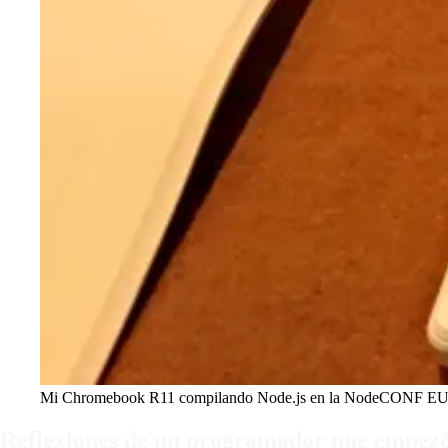
Mi Chromebook R11 compilando Node.js en la NodeCONF EU 2018.
Reflexiones de un programador que empezó