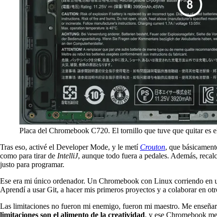
Placa del Chromebook C720. El tornillo que tuve que quitar es el
Tras eso, activé el Developer Mode, y le metí
Crouton
, que básicament
como para tirar de
IntelliJ
, aunque todo fuera a pedales. Además, recal
justo para programar.
Ese era mi único ordenador. Un Chromebook con Linux corriendo en u
Aprendí a usar Git, a hacer mis primeros proyectos y a colaborar en o
Las limitaciones no fueron mi enemigo, fueron mi maestro. Me enseñaro
limitaciones son el alimento de la creatividad
, y ese Chromebook me e