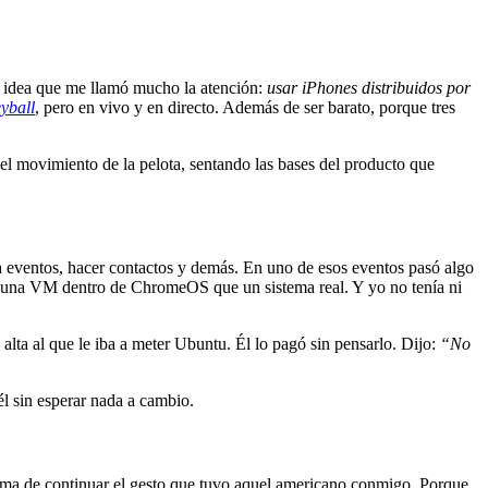
a idea que me llamó mucho la atención:
usar iPhones distribuidos por
yball
, pero en vivo y en directo. Además de ser barato, porque tres
el movimiento de la pelota, sentando las bases del producto que
a eventos, hacer contactos y demás. En uno de esos eventos pasó algo
s una VM dentro de ChromeOS que un sistema real. Y yo no tenía ni
 alta al que le iba a meter Ubuntu. Él lo pagó sin pensarlo. Dijo:
“No
él sin esperar nada a cambio.
rma de continuar el gesto que tuvo aquel americano conmigo. Porque