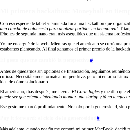
Mi primera hackathon: Moneyball en tiemp
Con esa especie de tablet vitaminada fui a una hackathon que organiz
una cancha de baloncesto para analizar partidos en tiempo real
. Tria
iPhones de segunda mano eran más asequibles que un sistema profesiona
Yo me encargué de la web. Mientras que el americano se curró una prue
estábamos planteando. Al final ganamos el primer premio de la hackathon
El gesto que me cambió la perspectiva
#
Antes de quedarnos sin opciones de financiación, seguíamos reuniéndono
curioso. Necesitábamos formatear un pendrive, pero mi entorno Linux 
idea de cómo solucionarlo.
El americano, días después, me llevó a
El Corte Inglés
y me dijo que eli
puede ser que estemos intentando montar una startup y tú no tengas 
Ese gesto me marcó profundamente. No solo por la generosidad, sino por
Pay it forward: el ciclo de la generosidad
#
Más adelante, cuando por fin me compré mi primer MacBook, decidí reg