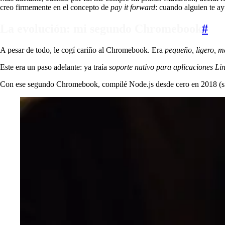
creo firmemente en el concepto de
pay it forward
: cuando alguien te ay
La evolución: mi segundo Chromebook
#
A pesar de todo, le cogí cariño al Chromebook. Era
pequeño, ligero, m
Este era un paso adelante: ya traía
soporte nativo para aplicaciones Li
Con ese segundo Chromebook, compilé Node.js desde cero en 2018 (sí, 