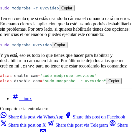
sudo
 modprobe
 -r
 uvcvideo
Copiar
Ten en cuenta que si estás usando la cámara el comando dará un error.
En cuanto cierres la aplicación que la esté usando podrás deshabilitarla
sin problemas. Por otro lado, si quieres habilitarla tienes dos opciones:
o reinicias el ordenador o puedes ejecutar este comando:
sudo
 modprobe
 uvcvideo
Copiar
Y ya está, eso es todo lo que tienes que hacer para habilitar y
deshabilitar tu cámara en Linux. Por último te dejo los alias que me
creé en mi
para no tener que estar recordando los comandos:
.zshrc
alias
 enable-cam
=
"
sudo modprobe uvcvideo
"
alias
 disable-cam
=
"
sudo modprobe -r uvcvideo
"
Copiar
linux
Comparte esta entrada en:
Share this post via WhatsApp
Share this post on Facebook
Share this post on X
Share this post via Telegram
Share