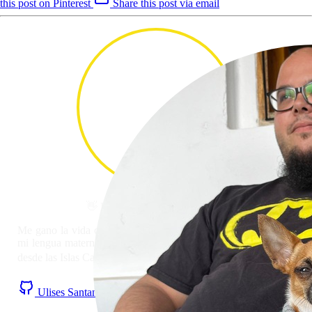
this post on Pinterest
Share this post via email
👋 Hola! Soy
Ulises Santana
#
Me gano la vida como Desarrollador Full Stack. JavaScript es
mi lengua materna y la web mi patria. Trasteo con tecnologías
desde las Islas Canarias 🏝️
Ulises Santana on Github
Ulises Santana on LinkedIn
RSS Feed