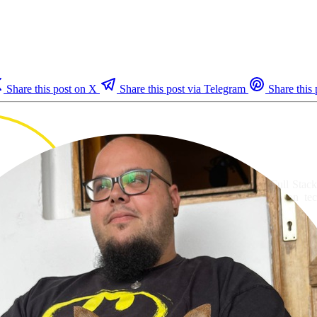
Share this post on X
Share this post via Telegram
Share this 
👋 Hola! Soy
Ulises Santana
#
Me gano la vida como Desarrollador Full Stack
materna y la web mi patria. Trasteo con tec
Canarias 🏝️
Ulises Santana on Github
Ulises Santa
Feed