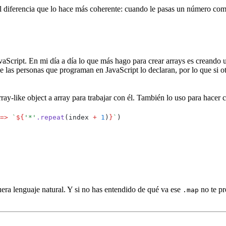
il diferencia que lo hace más coherente: cuando le pasas un número com
aScript. En mi día a día lo que más hago para crear arrays es creando
 las personas que programan en JavaScript lo declaran, por lo que si o
ray-like object a array para trabajar con él. También lo uso para hacer 
=>
 `
${
'
*
'
.
repeat
(
index
 +
 1
)
}
`
)
fuera lenguaje natural. Y si no has entendido de qué va ese
no te pr
.map