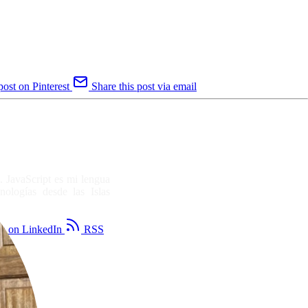
post on Pinterest
Share this post via email
. JavaScript es mi lengua
nologías desde las Islas
na on LinkedIn
RSS