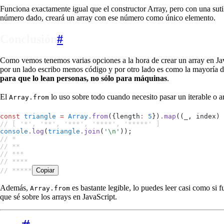
Funciona exactamente igual que el constructor Array, pero con una sut
número dado, creará un array con ese número como único elemento.
Conclusión
#
Como vemos tenemos varias opciones a la hora de crear un array en Jav
por un lado escribo menos código y por otro lado es como la mayoría de
para que lo lean personas, no sólo para máquinas
.
El
lo uso sobre todo cuando necesito pasar un iterable o ar
Array.from
const
 triangle
 =
 Array
.
from
(
{
length
:
 5
}
)
.
map
(
(
_
,
 index
)
 
// [ '*', '**', '***', '****', '*****' ]
console
.
log
(
triangle
.
join
(
'
\n
'
));
// *
// **
// ***
// ****
// *****
Copiar
Además,
es bastante legible, lo puedes leer casi como si 
Array.from
que sé sobre los arrays en JavaScript.