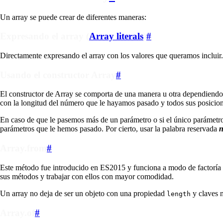
Un array se puede crear de diferentes maneras:
Expresando el array (
Array literals
)
#
Directamente expresando el array con los valores que queramos incluir. 
Usando el constructor Array
#
El constructor de Array se comporta de una manera u otra dependiendo 
con la longitud del número que le hayamos pasado y todos sus posicion
En caso de que le pasemos más de un parámetro o si el único parámetro
parámetros que le hemos pasado. Por cierto, usar la palabra reservada
Array.from
#
Este método fue introducido en ES2015 y funciona a modo de factoría c
sus métodos y trabajar con ellos con mayor comodidad.
Un array no deja de ser un objeto con una propiedad
y claves n
length
Array.of
#