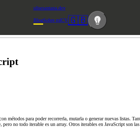
ulisesantana.dev
🇬🇧
Blog
Sobre mí
CV
cript
 con métodos para poder recorrerla, mutarla o generar nuevas listas. Tan
e, pero no todo iterable es un array. Otros iterables en JavaScript son l