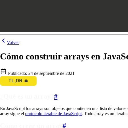
Volver
Cómo construir arrays en JavaS
Publicado:
24 de septiembre de 2021
TL;DR 🔥
¿Qué es un array?
#
En JavaScript los arrays son objetos que contienen una lista de valores
array sigue el
protocolo iterable de JavaScript
. Todo array es un iterabl
Cómo crear un array
#